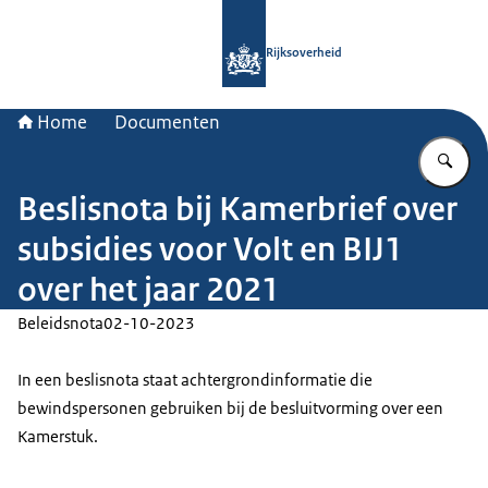
Naar de homepage van Rijksoverheid
Rijksoverheid
Home
Documenten
Vu
Beslisnota bij Kamerbrief over
subsidies voor Volt en BIJ1
over het jaar 2021
Beleidsnota
02-10-2023
In een beslisnota staat achtergrondinformatie die
bewindspersonen gebruiken bij de besluitvorming over een
Kamerstuk.