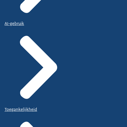
AI-gebruik
Toegankelijkheid