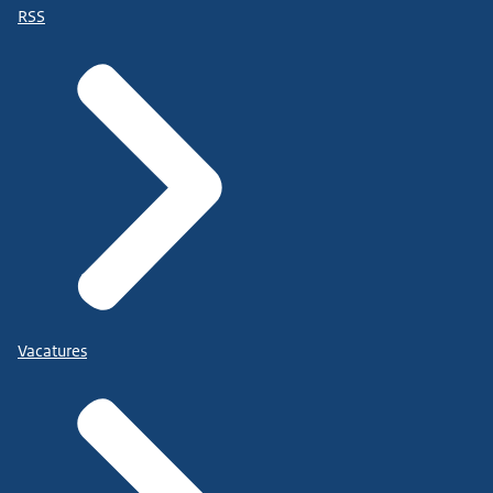
RSS
Vacatures