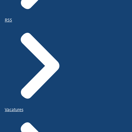
RSS
Vacatures