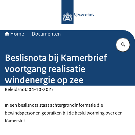
Naar de homepage van Rijksoverheid
Rijksoverheid
Home
Documenten
Vu
Beslisnota bij Kamerbrief
voortgang realisatie
windenergie op zee
Beleidsnota
04-10-2023
In een beslisnota staat achtergrondinformatie die
bewindspersonen gebruiken bij de besluitvorming over een
Kamerstuk.