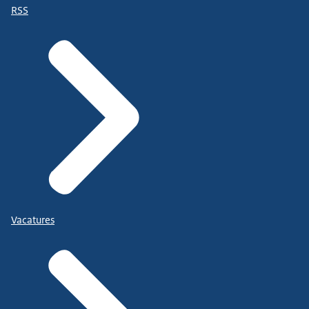
RSS
Vacatures