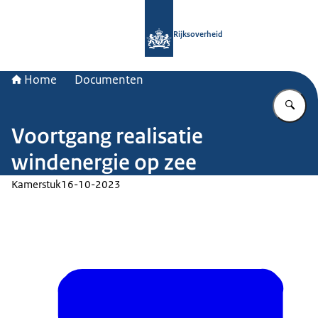
Naar de homepage van Rijksoverheid
Rijksoverheid
Home
Documenten
Vu
Voortgang realisatie
windenergie op zee
Kamerstuk
16-10-2023