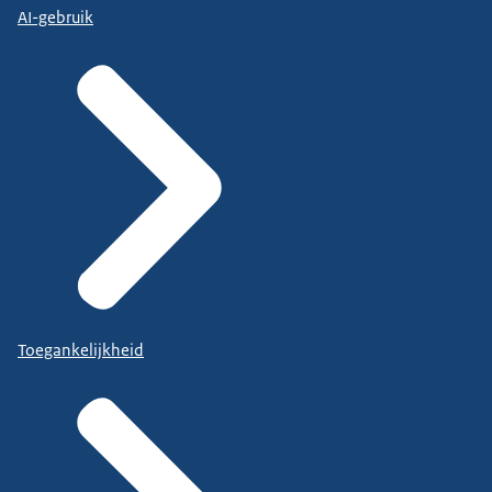
AI-gebruik
Toegankelijkheid