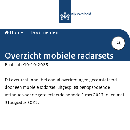
Naar de homepage van Rijksoverheid
Rijksoverheid
Home
Documenten
Vu
Overzicht mobiele radarsets
Publicatie
10-10-2023
Dit overzicht toont het aantal overtredingen geconstateerd
door een mobiele radarset, uitgesplitst per opsporende
instantie voor de geselecteerde periode.1 mei 2023 tot en met
31augustus 2023.