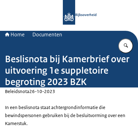
Naar de homepage van Rijksoverheid
Rijksoverheid
Home
Documenten
Vu
Beslisnota bij Kamerbrief over
uitvoering 1e suppletoire
begroting 2023 BZK
Beleidsnota
26-10-2023
In een beslisnota staat achtergrondinformatie die
bewindspersonen gebruiken bij de besluitvorming over een
Kamerstuk.