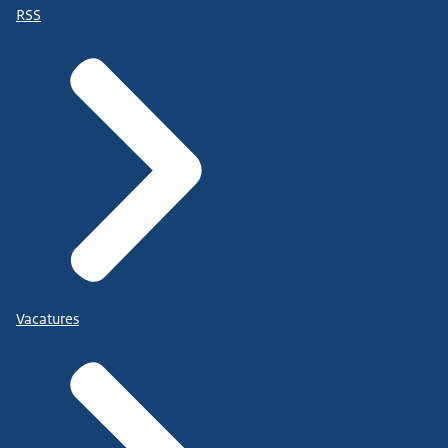
RSS
Vacatures