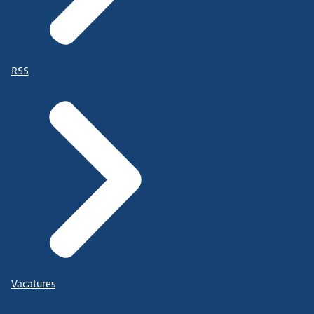
RSS
Vacatures