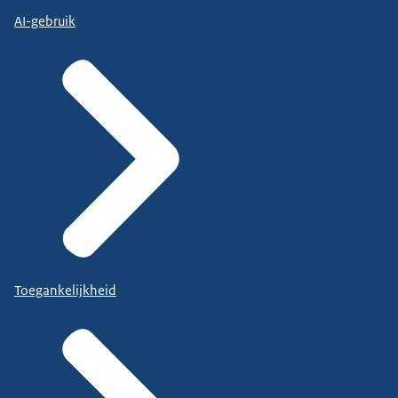
AI-gebruik
Toegankelijkheid