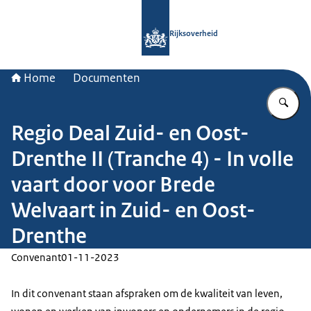
Naar de homepage van Rijksoverheid
Rijksoverheid
Home
Documenten
Vu
Regio Deal Zuid- en Oost-
Drenthe II (Tranche 4) - In volle
vaart door voor Brede
Welvaart in Zuid- en Oost-
Drenthe
Convenant
01-11-2023
In dit convenant staan afspraken om de kwaliteit van leven,