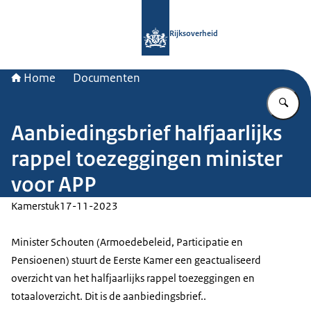
Naar de homepage van Rijksoverheid
Rijksoverheid
Home
Documenten
Vu
Aanbiedingsbrief halfjaarlijks
rappel toezeggingen minister
voor APP
Kamerstuk
17-11-2023
Minister Schouten (Armoedebeleid, Participatie en
Pensioenen) stuurt de Eerste Kamer een geactualiseerd
overzicht van het halfjaarlijks rappel toezeggingen en
totaaloverzicht. Dit is de aanbiedingsbrief..