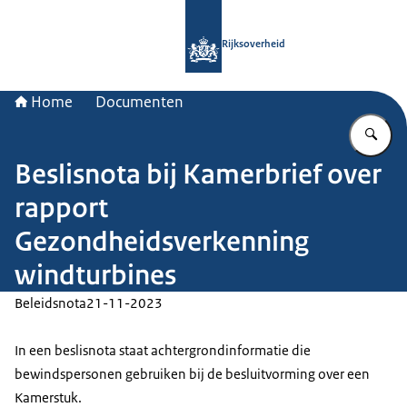
Naar de homepage van Rijksoverheid
Rijksoverheid
Home
Documenten
Vu
Beslisnota bij Kamerbrief over
rapport
Gezondheidsverkenning
windturbines
Beleidsnota
21-11-2023
In een beslisnota staat achtergrondinformatie die
bewindspersonen gebruiken bij de besluitvorming over een
Kamerstuk.