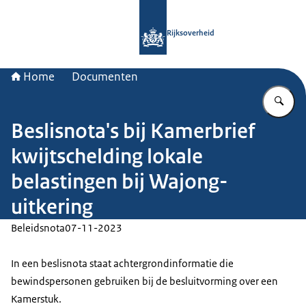
Naar de homepage van Rijksoverheid
Rijksoverheid
Home
Documenten
Vu
Beslisnota's bij Kamerbrief
kwijtschelding lokale
belastingen bij Wajong-
uitkering
Beleidsnota
07-11-2023
In een beslisnota staat achtergrondinformatie die
bewindspersonen gebruiken bij de besluitvorming over een
Kamerstuk.