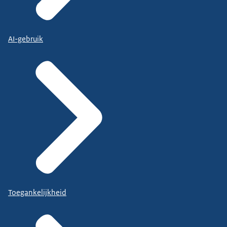
AI-gebruik
Toegankelijkheid