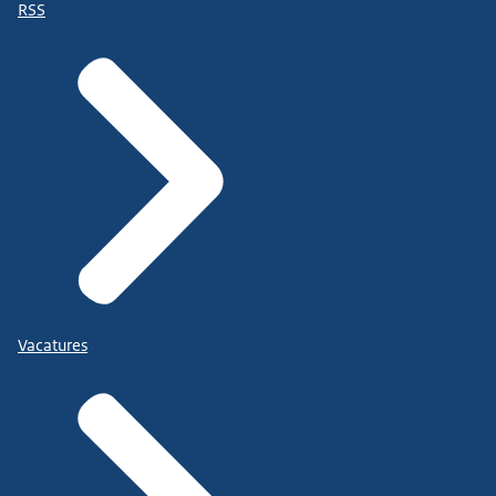
RSS
Vacatures