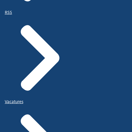
RSS
Vacatures