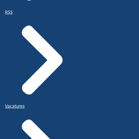
RSS
Vacatures