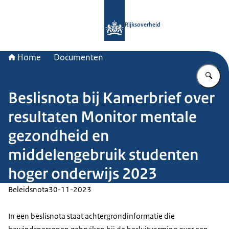
Naar de homepage van Rijksoverheid
Rijksoverheid
Home
Documenten
Vu
Beslisnota bij Kamerbrief over
resultaten Monitor mentale
gezondheid en
middelengebruik studenten
hoger onderwijs 2023
Beleidsnota
30-11-2023
In een beslisnota staat achtergrondinformatie die