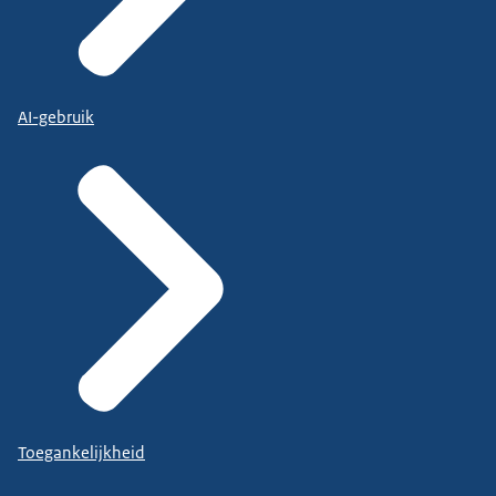
AI-gebruik
Toegankelijkheid