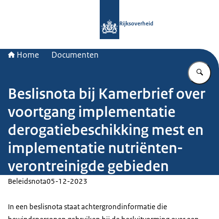
Naar de homepage van Rijksoverheid
Rijksoverheid
Home
Documenten
Vu
Beslisnota bij Kamerbrief over
voortgang implementatie
derogatiebeschikking mest en
implementatie nutriënten-
verontreinigde gebieden
Beleidsnota
05-12-2023
In een beslisnota staat achtergrondinformatie die