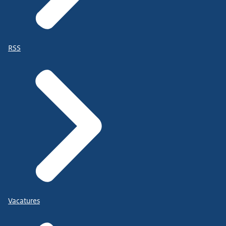
RSS
Vacatures