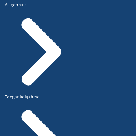
AI-gebruik
Toegankelijkheid