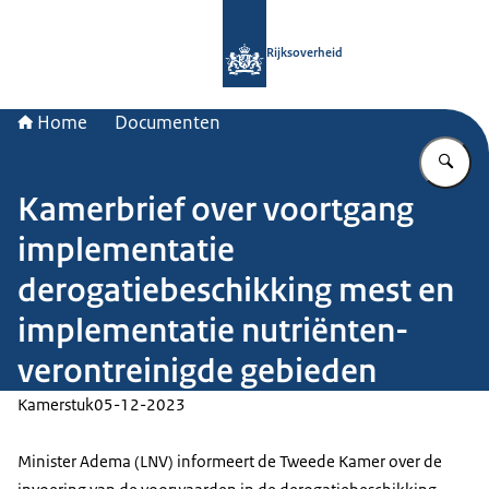
Naar de homepage van Rijksoverheid
Rijksoverheid
Home
Documenten
Vu
Kamerbrief over voortgang
implementatie
derogatiebeschikking mest en
implementatie nutriënten-
verontreinigde gebieden
Kamerstuk
05-12-2023
Minister Adema (LNV) informeert de Tweede Kamer over de