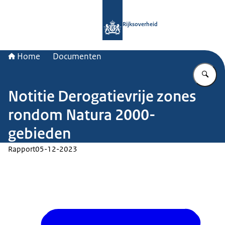
Naar de homepage van Rijksoverheid
Rijksoverheid
Home
Documenten
Vu
Notitie Derogatievrije zones
rondom Natura 2000-
gebieden
Rapport
05-12-2023