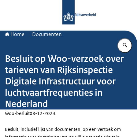
Naar de homepage van Rijksoverheid
Rijksoverheid
Home
Documenten
Vu
Besluit op Woo-verzoek over
tarieven van Rijksinspectie
Digitale Infrastructuur voor
luchtvaartfrequenties in
Nederland
Woo-besluit
08-12-2023
Besluit, inclusief lijst van documenten, op een verzoek om