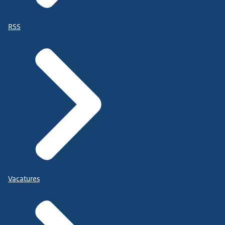
RSS
Vacatures