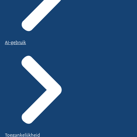
AI-gebruik
Toegankelijkheid