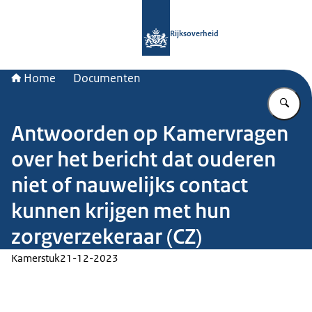
Naar de homepage van Rijksoverheid
Rijksoverheid
Home
Documenten
Vu
Antwoorden op Kamervragen
over het bericht dat ouderen
niet of nauwelijks contact
kunnen krijgen met hun
zorgverzekeraar (CZ)
Kamerstuk
21-12-2023