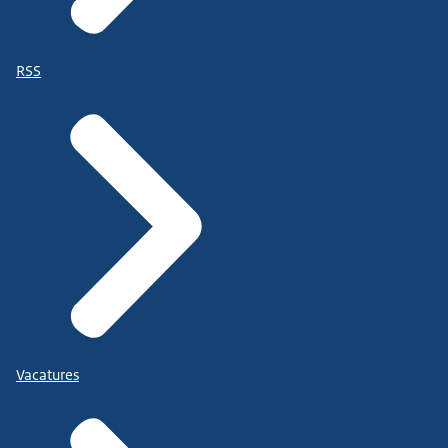
RSS
Vacatures