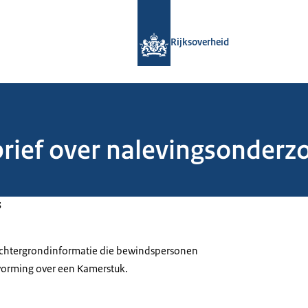
Naar de homepage van Rijksoverheid
Rijksoverheid
brief over nalevingsonderz
3
 achtergrondinformatie die bewindspersonen
tvorming over een Kamerstuk.