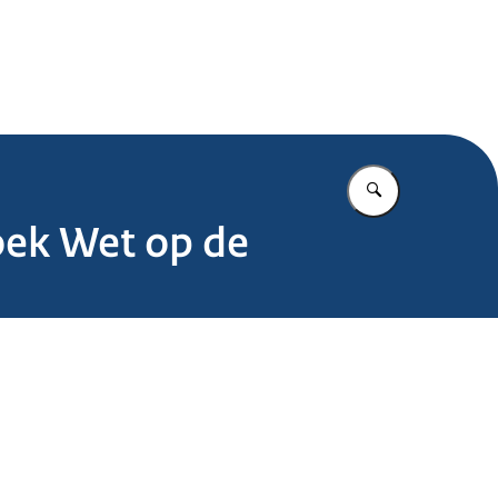
.nl
Vul in wat u z
oek Wet op de