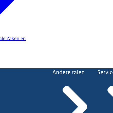
iale Zaken en
Andere talen
Servic