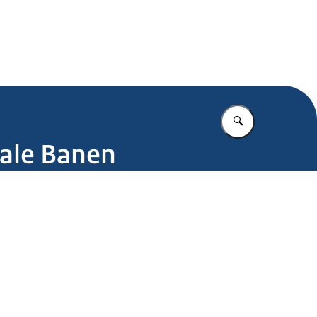
.nl
Vul in wat u z
tale Banen