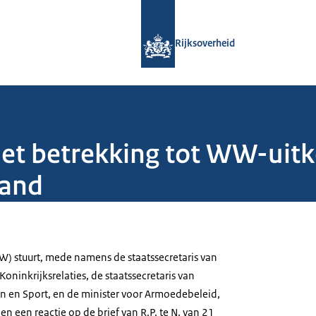
Naar de homepage van Rijksoverheid
Rijksoverheid
met betrekking tot WW-ui
land
W) stuurt, mede namens de staatssecretaris van
ninkrijksrelaties, de staatssecretaris van
n en Sport, en de minister voor Armoedebeleid,
en een reactie op de brief van R.P. te N. van 21