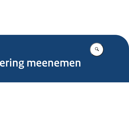
.nl
Vul in wat u z
tkering meenemen