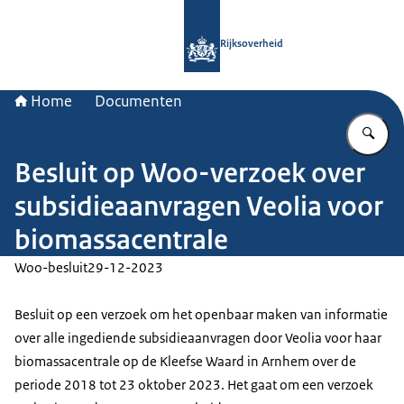
Naar de homepage van Rijksoverheid
Rijksoverheid
Home
Documenten
Vu
Besluit op Woo-verzoek over
subsidieaanvragen Veolia voor
biomassacentrale
Woo-besluit
29-12-2023
Besluit op een verzoek om het openbaar maken van informatie
over alle ingediende subsidieaanvragen door Veolia voor haar
biomassacentrale op de Kleefse Waard in Arnhem over de
periode 2018 tot 23 oktober 2023. Het gaat om een verzoek