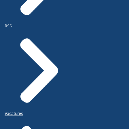
RSS
Vacatures