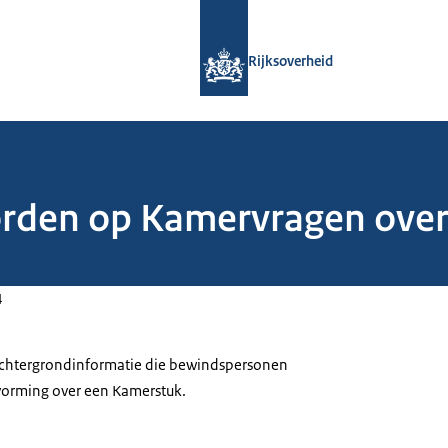
Naar de homepage van Rijksoverheid
Rijksoverheid
oorden op Kamervragen ove
4
 achtergrondinformatie die bewindspersonen
tvorming over een Kamerstuk.