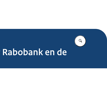
.nl
Vul in wat u z
r Rabobank en de