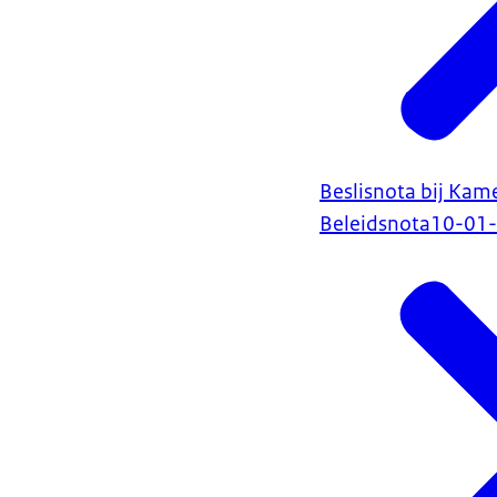
Beslisnota bij Kam
Beleidsnota
10-01