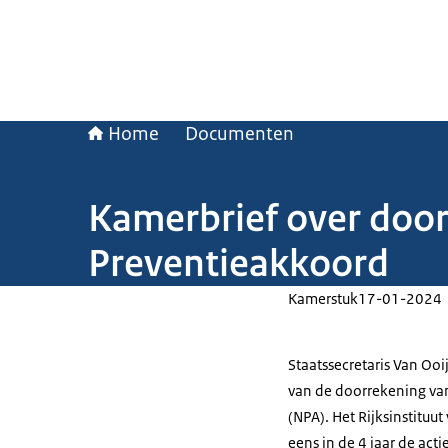
Home
Documenten
Kamerbrief over door
Preventieakkoord
Kamerstuk
17-01-2024
Staatssecretaris Van Oo
van de doorrekening van
(NPA). Het Rijksinstituu
eens in de 4 jaar de acti