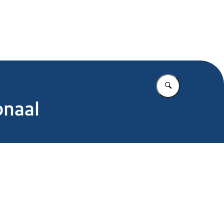
.nl
Vul in wat u z
onaal