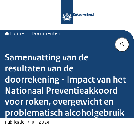
Naar de homepage van Rijksoverheid
Rijksoverheid
Home
Documenten
Vu
Samenvatting van de
resultaten van de
doorrekening - Impact van het
Nationaal Preventieakkoord
voor roken, overgewicht en
problematisch alcoholgebruik
Publicatie
17-01-2024