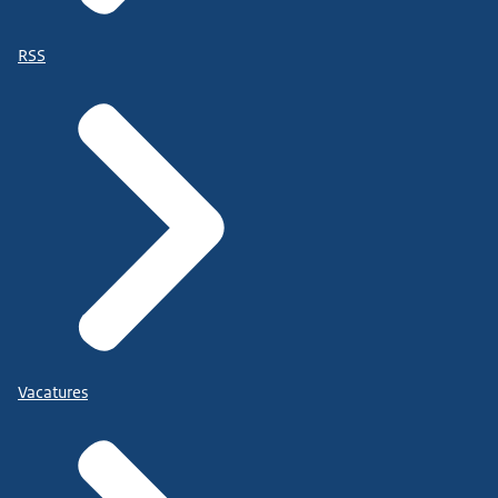
RSS
Vacatures