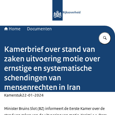
Naar de homepage van Rijksoverheid
Rijksoverheid
Home
Documenten
Vu
Kamerbrief over stand van
zaken uitvoering motie over
ernstige en systematische
schendingen van
mensenrechten in Iran
Kamerstuk
22-01-2024
Minister Bruins Slot (BZ) informeert de Eerste Kamer over de