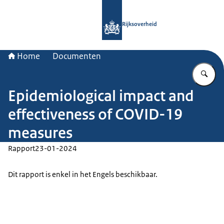
Naar de homepage van Rijksoverheid
Rijksoverheid
Home
Documenten
Vu
Epidemiological impact and
effectiveness of COVID-19
measures
Rapport
23-01-2024
Dit rapport is enkel in het Engels beschikbaar.