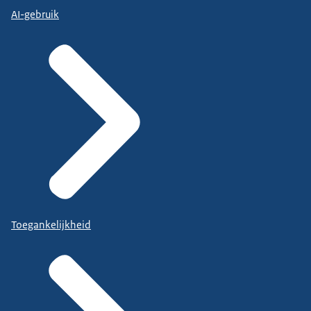
AI-gebruik
Toegankelijkheid