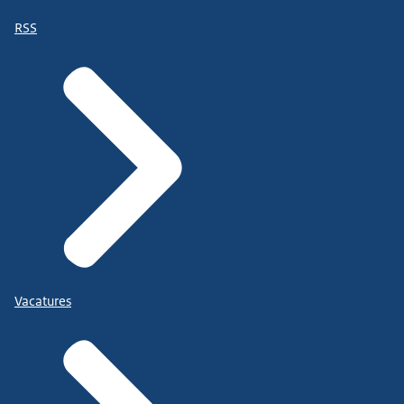
RSS
Vacatures