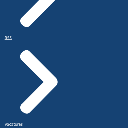
RSS
Vacatures