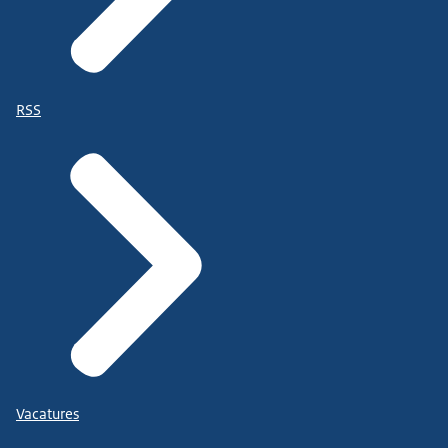
RSS
Vacatures