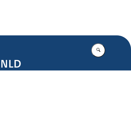
.nl
Vul in wat u z
t NLD