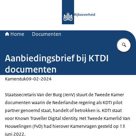
Naar de homepage van Rijksoverheid
Rijksoverheid
Home
Documenten
Vu
Aanbiedingsbrief bij KTDI
documenten
Kamerstuk
09-02-2024
Staatssecretaris Van der Burg (JenV) stuurt de Tweede Kamer
documenten waarin de Nederlandse regering als KDTI pilot
partner genoemd staat, handelt of betrokken is. KDTI staat
voor Known Traveller Digital Identity. Het Tweede Kamerlid Van
Houwelingen (FvD) had hierover Kamervragen gesteld op 13
juni 2022.