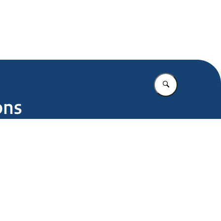
.nl
Vul in wat u z
ons