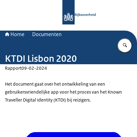
Naar de homepage van Rijksoverheid
Rijksoverheid
Home
Documenten
Vu
KTDI Lisbon 2020
Rapport
09-02-2024
Het document gaat over het ontwikkeling van een
gebruikersvriendelijke app voor het proces van het Known
Traveller Digital Identity (KTDI) bij reizigers.