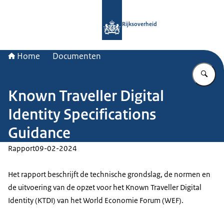
Naar de homepage van Rijksoverheid
Rijksoverheid
Home
Documenten
Vu
Known Traveller Digital
Identity Specifications
Guidance
Rapport
09-02-2024
Het rapport beschrijft de technische grondslag, de normen en
de uitvoering van de opzet voor het Known Traveller Digital
Identity (KTDI) van het World Economie Forum (WEF).