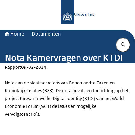
Naar de homepage van Rijksoverheid
Rijksoverheid
Home
Documenten
Vu
Nota Kamervragen over KTDI
Rapport
09-02-2024
Nota aan de staatssecretaris van Bnnenlandse Zaken en
Koninkrijksrelaties (BZK). De nota bevat een toelichting op het
project Known Traveller Digital Identity (KTDI) van het World
Economie Forum (WEF) de issues en mogelijke
vervolgscenario’s.