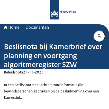
Naar de homepage van Rijksoverheid
Rijksoverheid
Home
Documenten
Vu
Beslisnota bij Kamerbrief over
planning en voortgang
algoritmeregister SZW
Beleidsnota
27-11-2023
In een beslisnota staat achtergrondinformatie die
bewindspersonen gebruiken bij de besluitvorming over een
Kamerstuk.