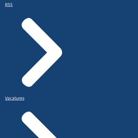
RSS
Vacatures