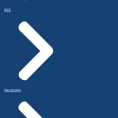
RSS
Vacatures