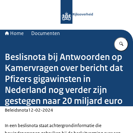
Naar de homepage van Rijksoverheid
Rijksoverheid
Home
Documenten
Vu
Beslisnota bij Antwoorden op
Kamervragen over bericht dat
Pfizers gigawinsten in
Nederland nog verder zijn
gestegen naar 20 miljard euro
Beleidsnota
12-02-2024
In een beslisnota staat achtergrondinformatie die