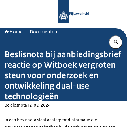
Naar de homepage van Rijksoverheid
Rijksoverheid
Home
Documenten
Vu
Beslisnota bij aanbiedingsbrief
reactie op Witboek vergroten
steun voor onderzoek en
ontwikkeling dual-use
technologieën
Beleidsnota
12-02-2024
In een beslisnota staat achtergrondinformatie die