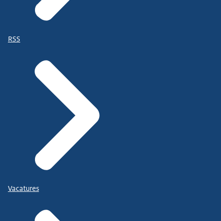
RSS
Vacatures