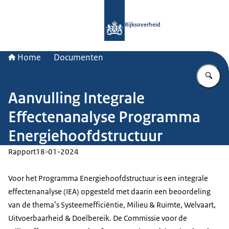
Naar de homepage van Rijksoverheid
Rijksoverheid
Home
Documenten
Vu
Aanvulling Integrale
Effectenanalyse Programma
Energiehoofdstructuur
Rapport
18-01-2024
Voor het Programma Energiehoofdstructuur is een integrale
effectenanalyse (IEA) opgesteld met daarin een beoordeling
van de thema’s Systeemefficiëntie, Milieu & Ruimte, Welvaart,
Uitvoerbaarheid & Doelbereik. De Commissie voor de