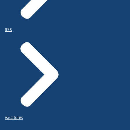
RSS
Vacatures