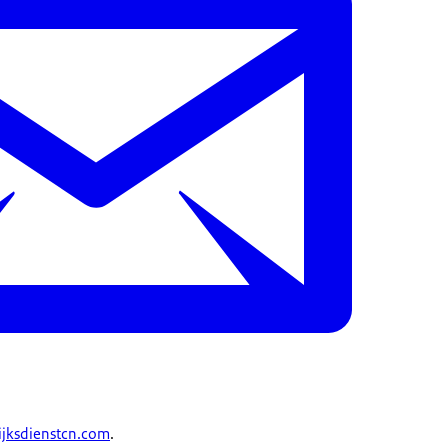
jksdienstcn.com
.