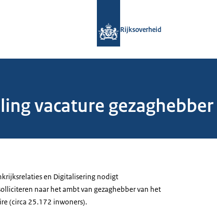
Naar de homepage van Rijksoverheid
Rijksoverheid
ling vacature gezaghebber
krijksrelaties en Digitalisering nodigt
solliciteren naar het ambt van gezaghebber van het
e (circa 25.172 inwoners).