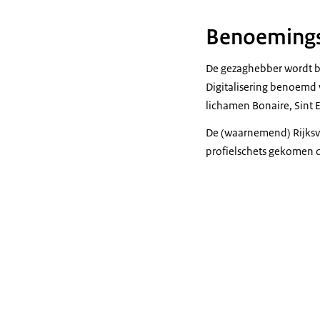
Benoemings
De gezaghebber wordt bij
Digitalisering benoemd 
lichamen Bonaire, Sint E
De (waarnemend) Rijksv
profielschets gekomen di