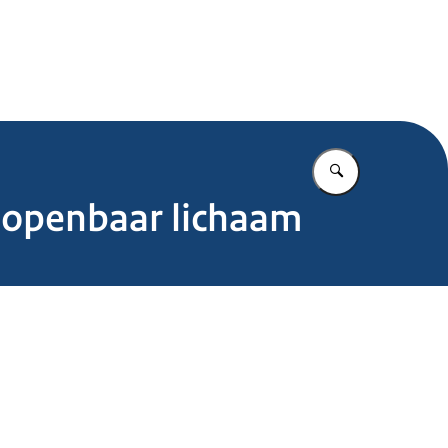
.nl
Vul in wat u z
 openbaar lichaam