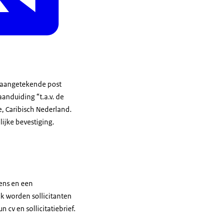
er aangetekende post
anduiding “t.a.v. de
e, Caribisch Nederland.
lijke bevestiging.
ens en een
ck worden sollicitanten
cv en sollicitatiebrief.