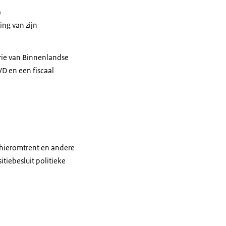
)
ng van zijn
rie van Binnenlandse
VD en een fiscaal
 hieromtrent en andere
iebesluit politieke