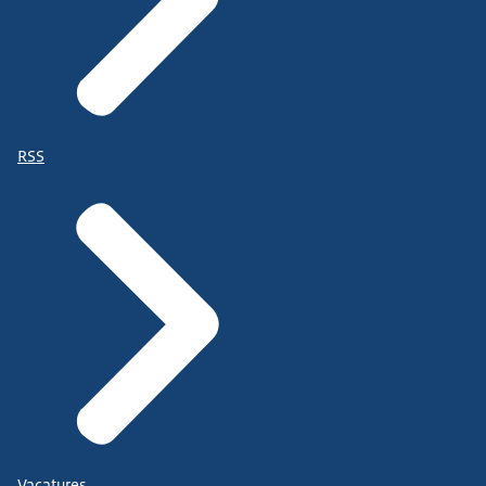
RSS
Vacatures