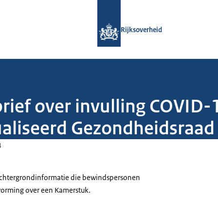
Naar de homepage van Rijksoverheid
Rijksoverheid
rief over invulling COVID-
ualiseerd Gezondheidsraad
4
 achtergrondinformatie die bewindspersonen
tvorming over een Kamerstuk.