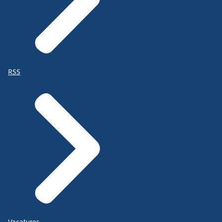
RSS
Vacatures