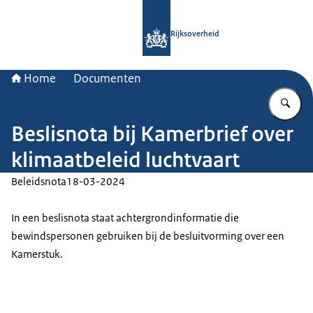
Naar de homepage van Rijksoverheid
Rijksoverheid
Home
Documenten
Vu
Beslisnota bij Kamerbrief over
klimaatbeleid luchtvaart
Beleidsnota
18-03-2024
In een beslisnota staat achtergrondinformatie die
bewindspersonen gebruiken bij de besluitvorming over een
Kamerstuk.