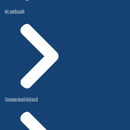
AI-gebruik
Toegankelijkheid