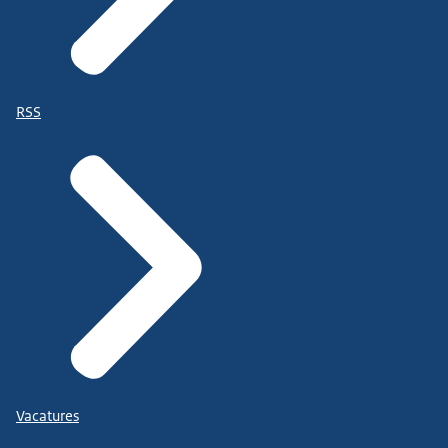
RSS
Vacatures