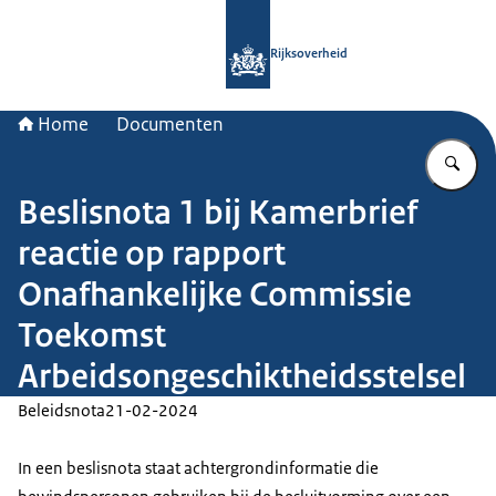
Naar de homepage van Rijksoverheid
Rijksoverheid
Home
Documenten
Vu
Beslisnota 1 bij Kamerbrief
reactie op rapport
Onafhankelijke Commissie
Toekomst
Arbeidsongeschiktheidsstelsel
Beleidsnota
21-02-2024
In een beslisnota staat achtergrondinformatie die